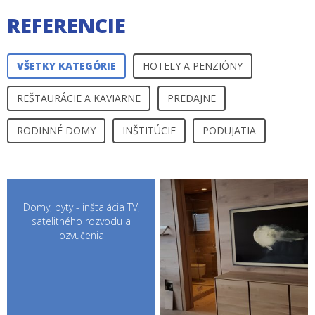
REFERENCIE
VŠETKY KATEGÓRIE
HOTELY A PENZIÓNY
REŠTAURÁCIE A KAVIARNE
PREDAJNE
RODINNÉ DOMY
INŠTITÚCIE
PODUJATIA
Domy, byty - inštalácia TV,
satelitného rozvodu a
ozvučenia