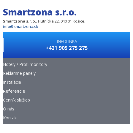
Smartzona s.r.o.
Smartzona s.r.o.
, Hutnícka 22, 040 01 Košice,
info@smartzona.sk
INFOLINKA
+421 905 275 275
Hotely / Profi monitory
Reklamné panely
Inštalácie
Referencie
Cenník služieb
O nás
Kontakt