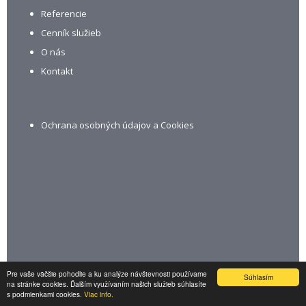
Referencie
Cenník služieb
O nás
Kontakt
Ochrana osobných údajov a Cookies
Smartzona s.r.o.
Pre vaše väčšie pohodlie a ku analýze návštevnosti používame
Súhlasím
na stránke cookies. Ďalším využívaním našich služieb súhlasíte
s podmienkami cookies.
Viac info.