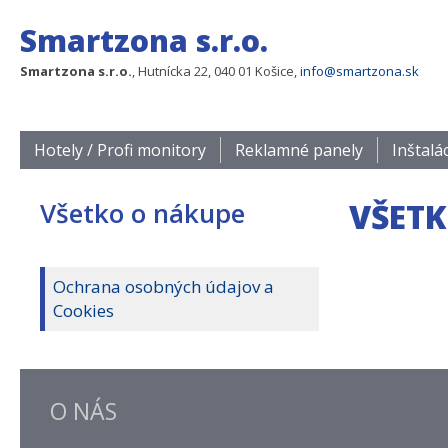
Smartzona s.r.o.
Smartzona s.r.o.
, Hutnícka 22, 040 01 Košice,
info@smartzona.sk
Hotely / Profi monitory
Reklamné panely
Inštalá
Všetko o nákupe
VŠETK
Ochrana osobných údajov a
Cookies
O NÁS