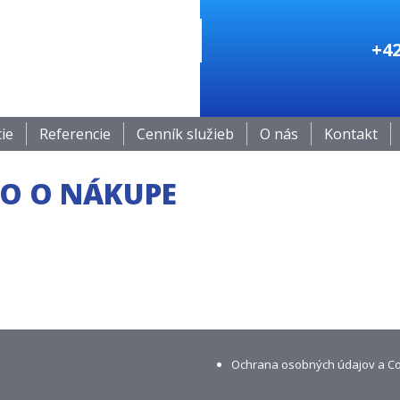
+42
cie
Referencie
Cenník služieb
O nás
Kontakt
O O NÁKUPE
Ochrana osobných údajov a C