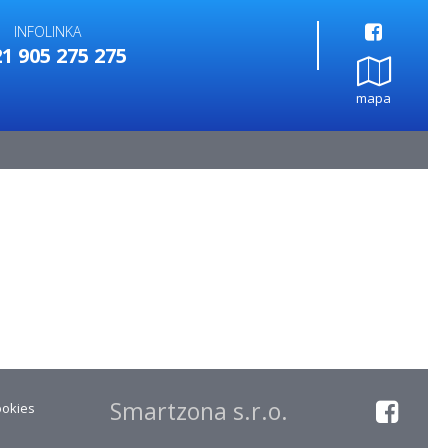
INFOLINKA
1 905 275 275
mapa
Smartzona s.r.o.
ookies