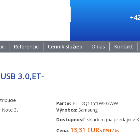
+42
cie
Referencie
Cenník služieb
O nás
Kontakt
USB 3.0,ET-
tribúcie
Part#:
ET-DQ11Y1WEGWW
 Note 3,
Výrobca:
Samsung
Dostupnosť:
skladom (na predajni v Ko
13,31 EUR
Cena:
s DPH / ks