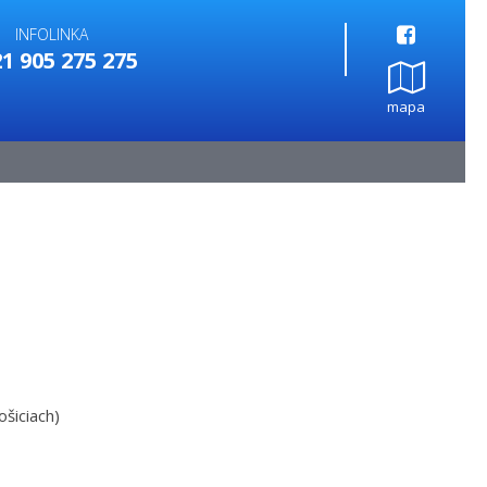
INFOLINKA
1 905 275 275
mapa
šiciach)