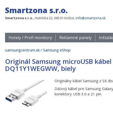
Smartzona s.r.o.
Smartzona s.r.o.
, Hutnícka 22, 040 01 Košice,
info@smartzona.sk
Hotely / Profi monitory
Reklamné panely
Inštalá
samsungcentrum.sk
/
Samsung eShop
Originál Samsung microUSB kábel 
DQ11Y1WEGWW, biely
Originálny kábel Samsung z SK dis
Dátový kábel pre Samsung Galaxy
konektory USB 3.0 a 21 pin.